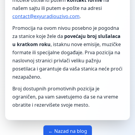
možete ostvariti putem
kontakt forme
na
našem sajtu ili putem e-pošte na adresi
contact@exyuradiouzivo.com
.
Promocija na ovom nivou posebno je pogodna
za stanice koje žele da
povećaju broj slušalaca
u kratkom roku
, istaknu nove emisije, muzičke
formate ili specijalne događaje. Prva pozicija na
naslovnoj stranici privlači veliku pažnju
posetilaca i garantuje da vaša stanica neće proći
nezapaženo.
Broj dostupnih promotivnih pozicija je
ograničen, pa vam savetujemo da se na vreme
obratite i rezervišete svoje mesto.
← Nazad na blog