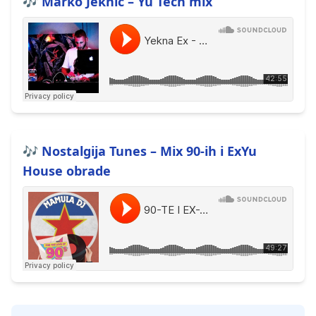
🎶 Marko Jeknić – Yu Tech mix
🎶 Nostalgija Tunes – Mix 90-ih i ExYu
House obrade