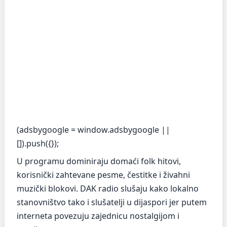
(adsbygoogle = window.adsbygoogle ||
[]).push({});
U programu dominiraju domaći folk hitovi,
korisnički zahtevane pesme, čestitke i živahni
muzički blokovi. DAK radio slušaju kako lokalno
stanovništvo tako i slušatelji u dijaspori jer putem
interneta povezuju zajednicu nostalgijom i