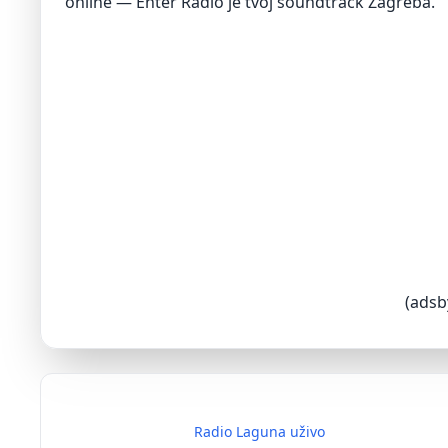
online — Enter Radio je tvoj soundtrack Zagreba.
(adsb
Radio Laguna uživo