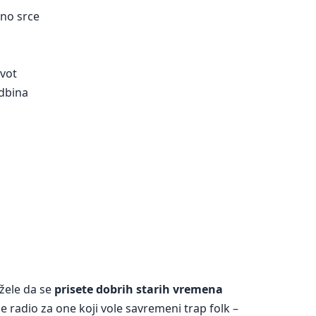
no srce
ivot
udbina
 žele da se
prisete dobrih starih vremena
e radio za one koji vole savremeni trap folk –