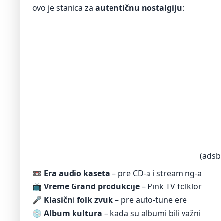
ovo je stanica za
autentičnu nostalgiju
:
(adsb
📼
Era audio kaseta
– pre CD-a i streaming-a
📺
Vreme Grand produkcije
– Pink TV folklor
🎤
Klasični folk zvuk
– pre auto-tune ere
💿
Album kultura
– kada su albumi bili važni