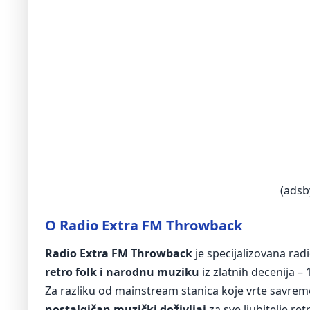
(adsb
O Radio Extra FM Throwback
Radio Extra FM Throwback
je specijalizovana rad
retro folk i narodnu muziku
iz zlatnih decenija – 
Za razliku od mainstream stanica koje vrte savre
nostalgičan muzički doživljaj
za sve ljubitelje re