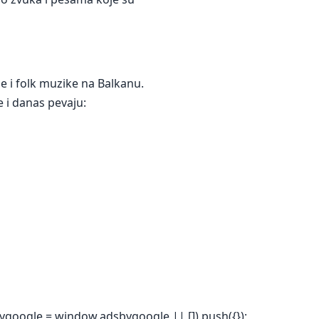
e i folk muzike na Balkanu.
se i danas pevaju:
ygoogle = window.adsbygoogle || []).push({});