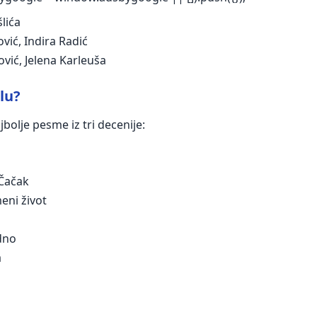
lića
vić, Indira Radić
vić, Jelena Karleuša
lu?
olje pesme iz tri decenije:
 Čačak
eni život
edno
a