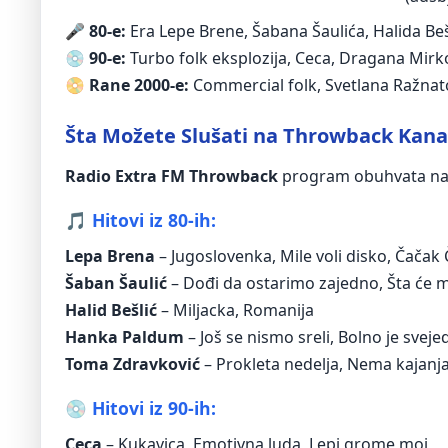
🎤
80-e:
Era Lepе Brene, Šabana Šaulića, Halida Beš
💿
90-e:
Turbo folk eksplozija, Ceca, Dragana Mirko
📀
Rane 2000-e:
Commercial folk, Svetlana Ražnato
Šta Možete Slušati na Throwback Kana
Radio Extra FM Throwback
program obuhvata najb
🎵 Hitovi iz 80-ih:
Lepa Brena
– Jugoslovenka, Mile voli disko, Čačak
Šaban Šaulić
– Dođi da ostarimo zajedno, Šta će m
Halid Bešlić
– Miljacka, Romanija
Hanka Paldum
– Još se nismo sreli, Bolno je svej
Toma Zdravković
– Prokleta nedelja, Nema kajanj
💿 Hitovi iz 90-ih:
Ceca
– Kukavica, Emotivna luda, Lepi grome moj