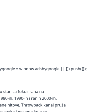
ygoogle = window.adsbygoogle || []).push({});
io stanica fokusirana na
1980-ih, 1990-ih i ranih 2000-ih.
mene hitove, Throwback kanal pruža
tro zvuka i pesama koje su