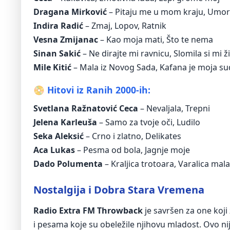
Dragana Mirković
– Pitaju me u mom kraju, Umor
Indira Radić
– Zmaj, Lopov, Ratnik
Vesna Zmijanac
– Kao moja mati, Što te nema
Sinan Sakić
– Ne dirajte mi ravnicu, Slomila si mi ž
Mile Kitić
– Mala iz Novog Sada, Kafana je moja s
📀 Hitovi iz Ranih 2000-ih:
Svetlana Ražnatović Ceca
– Nevaljala, Trepni
Jelena Karleuša
– Samo za tvoje oči, Ludilo
Seka Aleksić
– Crno i zlatno, Delikates
Aca Lukas
– Pesma od bola, Jagnje moje
Dado Polumenta
– Kraljica trotoara, Varalica mala
Nostalgija i Dobrа Stara Vremena
Radio Extra FM Throwback
je savršen za one koji
i pesama koje su obeležile njihovu mladost. Ovo nij