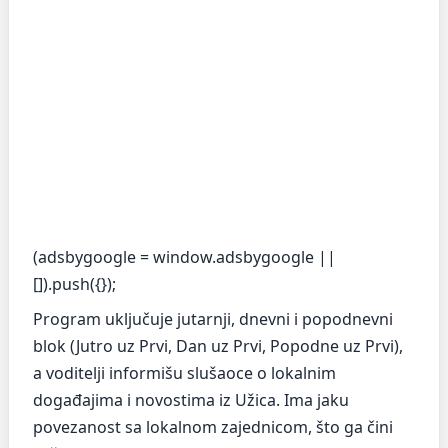
(adsbygoogle = window.adsbygoogle ||
[]).push({});
Program uključuje jutarnji, dnevni i popodnevni
blok (Jutro uz Prvi, Dan uz Prvi, Popodne uz Prvi),
a voditelji informišu slušaoce o lokalnim
događajima i novostima iz Užica. Ima jaku
povezanost sa lokalnom zajednicom, što ga čini