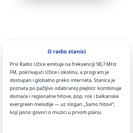
O radio stanici
Prvi Radio Užice emituje na frekvenciji 98,7 MHz
FM, pokrivajući Užice i okolinu, a program je
dostupan i globalno preko interneta. Stanica je
poznata po pažljivo odabranoj plejlisti: kombinuje
domaće i regionalne hitove, pop, rok i balkanske
evergreen melodije — uz slogan „Samo hitovi“,
koji jasno govori o muzici u prvom planu.