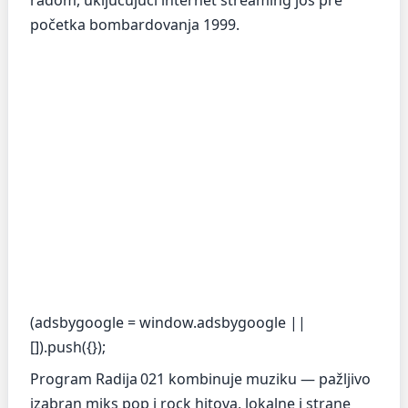
radom, uključujući internet streaming još pre
početka bombardovanja 1999.
(adsbygoogle = window.adsbygoogle ||
[]).push({});
Program Radija 021 kombinuje muziku — pažljivo
izabran miks pop i rock hitova, lokalne i strane