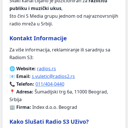
Svaki kanal ciljano je pozicioniran za
različitu
publiku i muzički ukus
,
što čini S Media grupu jednom od najraznovrsnijih
radio mreža u Srbiji.
Kontakt Informacije
Za više informacija, reklamiranje ili saradnju sa
Radiom S3:
🌐
Website:
radios.rs
📧
Email:
s.vuletic@radios2.rs
📞
Telefon:
011/404-0440
📍
Adresa:
Šumadijski trg 6a, 11000 Beograd,
Srbija
🏢
Firma:
Index d.o.o. Beograd
Kako Slušati Radio S3 Uživo?