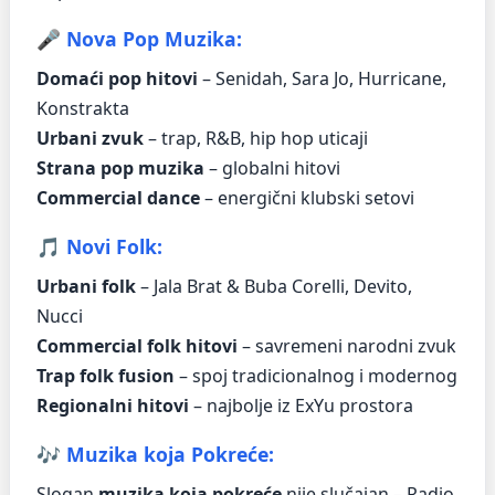
🎤 Nova Pop Muzika:
Domaći pop hitovi
– Senidah, Sara Jo, Hurricane,
Konstrakta
Urbani zvuk
– trap, R&B, hip hop uticaji
Strana pop muzika
– globalni hitovi
Commercial dance
– energični klubski setovi
🎵 Novi Folk:
Urbani folk
– Jala Brat & Buba Corelli, Devito,
Nucci
Commercial folk hitovi
– savremeni narodni zvuk
Trap folk fusion
– spoj tradicionalnog i modernog
Regionalni hitovi
– najbolje iz ExYu prostora
🎶 Muzika koja Pokreće:
Slogan
muzika koja pokreće
nije slučajan – Radio