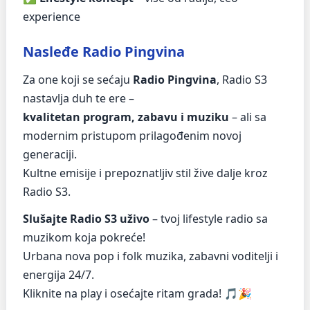
experience
Nasleđe Radio Pingvina
Za one koji se sećaju
Radio Pingvina
, Radio S3
nastavlja duh te ere –
kvalitetan program, zabavu i muziku
– ali sa
modernim pristupom prilagođenim novoj
generaciji.
Kultne emisije i prepoznatljiv stil živе dalje kroz
Radio S3.
Slušajte Radio S3 uživo
– tvoj lifestyle radio sa
muzikom koja pokreće!
Urbana nova pop i folk muzika, zabavni voditelji i
energija 24/7.
Kliknite na play i osećajte ritam grada! 🎵🎉