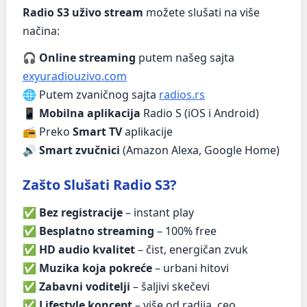
Radio S3 uživo stream
možete slušati na više
načina:
🎧
Online streaming
putem našeg sajta
exyuradiouzivo.com
🌐 Putem zvaničnog sajta
radios.rs
📱
Mobilna aplikacija
Radio S (iOS i Android)
📻 Preko
Smart TV
aplikacije
🔊
Smart zvučnici
(Amazon Alexa, Google Home)
Zašto Slušati Radio S3?
✅
Bez registracije
– instant play
✅
Besplatno streaming
– 100% free
✅
HD audio kvalitet
– čist, energičan zvuk
✅
Muzika koja pokreće
– urbani hitovi
✅
Zabavni voditelji
– šaljivi skečevi
✅
Lifestyle koncept
– više od radija, ceo