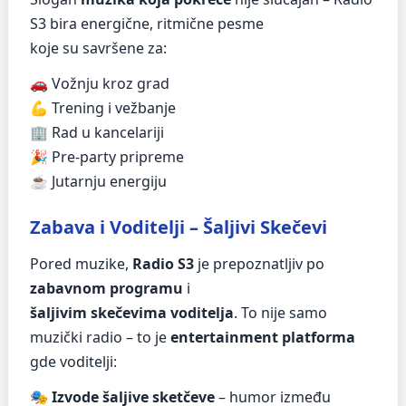
S3 bira energične, ritmične pesme
koje su savršene za:
🚗 Vožnju kroz grad
💪 Trening i vežbanje
🏢 Rad u kancelariji
🎉 Pre-party pripreme
☕ Jutarnju energiju
Zabava i Voditelji – Šaljivi Skečevi
Pored muzike,
Radio S3
je prepoznatljiv po
zabavnom programu
i
šaljivim skečevima voditelja
. To nije samo
muzički radio – to je
entertainment platforma
gde voditelji:
🎭
Izvode šaljive sketčeve
– humor između