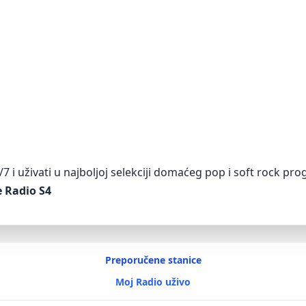
 i uživati u najboljoj selekciji domaćeg pop i soft rock pro
e Radio S4
Preporučene stanice
Moj Radio uživo