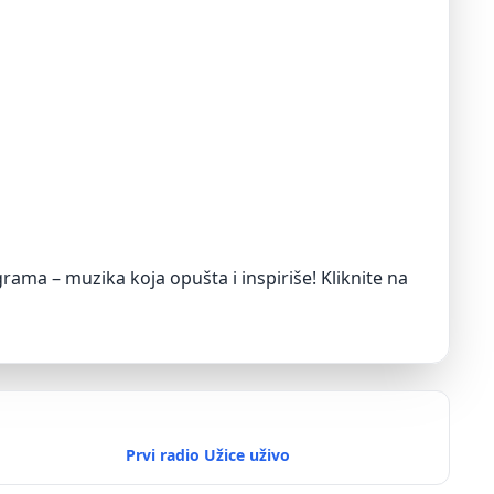
grama – muzika koja opušta i inspiriše! Kliknite na
Prvi radio Užice uživo