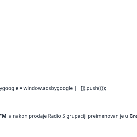
ygoogle = window.adsbygoogle || []).push({});
FM
, a nakon prodaje Radio S grupaciji preimenovan je u
Gr