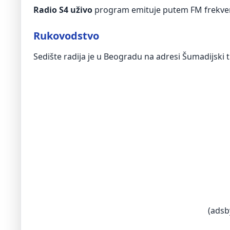
Radio S4 uživo
program emituje putem FM frekve
Rukovodstvo
Sedište radija je u Beogradu na adresi Šumadijski t
(adsb