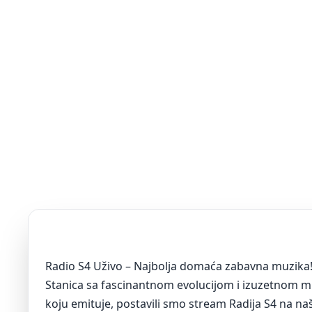
Radio S4 Uživo – Najbolja domaća zabavna muzika
Stanica sa fascinantnom evolucijom i izuzetnom 
koju emituje, postavili smo stream Radija S4 na naš