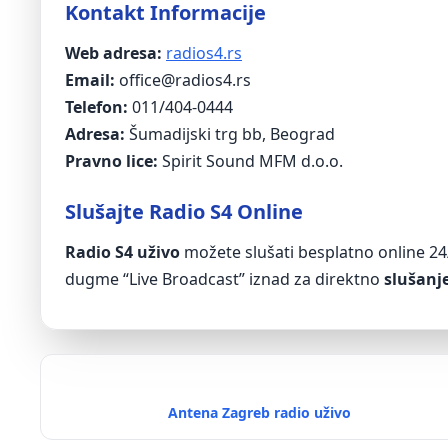
Kontakt Informacije
Web adresa:
radios4.rs
Email:
office@radios4.rs
Telefon:
011/404-0444
Adresa:
Šumadijski trg bb, Beograd
Pravno lice:
Spirit Sound MFM d.o.o.
Slušajte Radio S4 Online
Radio S4 uživo
možete slušati besplatno online 24/7
dugme “Live Broadcast” iznad za direktno
slušanj
Antena Zagreb radio uživo