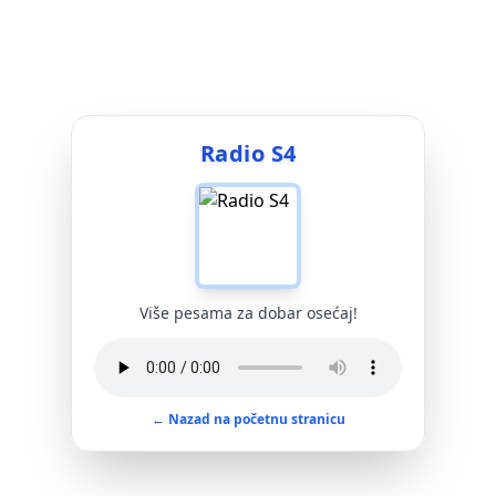
Radio S4
Više pesama za dobar osećaj!
← Nazad na početnu stranicu