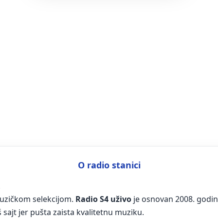
O radio stanici
!
muzičkom selekcijom.
Radio S4 uživo
je osnovan 2008. godin
 sajt jer pušta zaista kvalitetnu muziku.