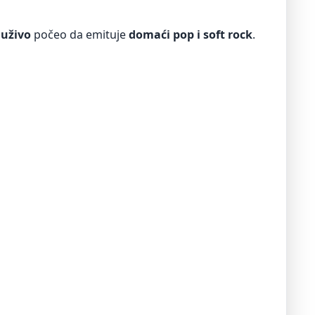
 uživo
počeo da emituje
domaći pop i soft rock
.