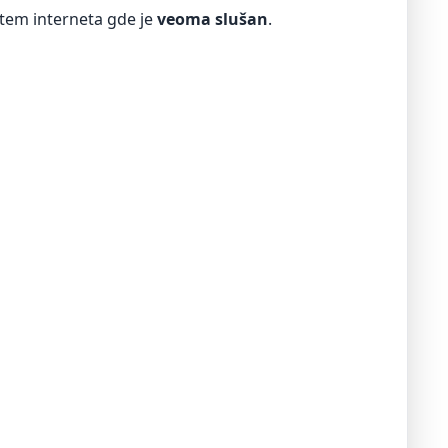
utem interneta gde je
veoma slušan
.