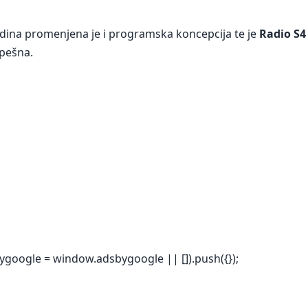
odina promenjena je i programska koncepcija te je
Radio S4
pešna.
ygoogle = window.adsbygoogle || []).push({});