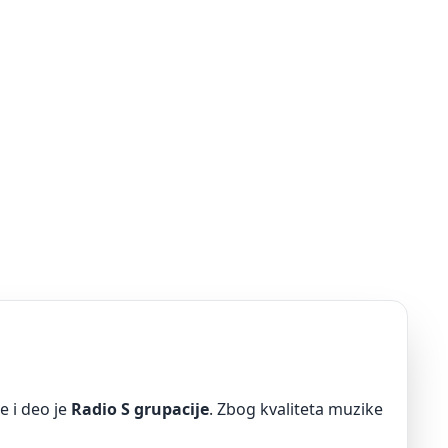
e i deo je
Radio S grupacije
. Zbog kvaliteta muzike