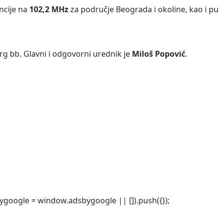
ncije na
102,2 MHz
za područje Beograda i okoline, kao i p
rg bb. Glavni i odgovorni urednik je
Miloš Popović
.
ygoogle = window.adsbygoogle || []).push({});