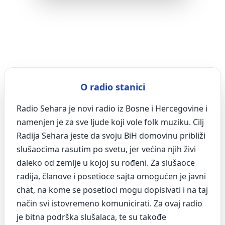
O radio stanici
Radio Sehara je novi radio iz Bosne i Hercegovine i
namenjen je za sve ljude koji vole folk muziku. Cilj
Radija Sehara jeste da svoju BiH domovinu približi
slušaocima rasutim po svetu, jer većina njih živi
daleko od zemlje u kojoj su rođeni. Za slušaoce
radija, članove i posetioce sajta omogućen je javni
chat, na kome se posetioci mogu dopisivati i na taj
način svi istovremeno komunicirati. Za ovaj radio
je bitna podrška slušalaca, te su takođe