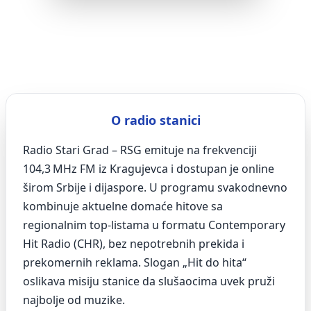
O radio stanici
Radio Stari Grad – RSG emituje na frekvenciji
104,3 MHz FM iz Kragujevca i dostupan je online
širom Srbije i dijaspore. U programu svakodnevno
kombinuje aktuelne domaće hitove sa
regionalnim top‑listama u formatu Contemporary
Hit Radio (CHR), bez nepotrebnih prekida i
prekomernih reklama. Slogan „Hit do hita“
oslikava misiju stanice da slušaocima uvek pruži
najbolje od muzike.