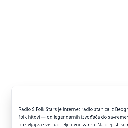
Radio S Folk Stars je internet radio stanica iz Beo
folk hitovi — od legendarnih izvođača do savremenih
doživljaj za sve ljubitelje ovog žanra. Na plejlisti