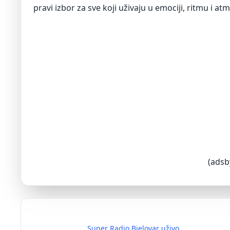
pravi izbor za sve koji uživaju u emociji, ritmu i
(adsb
Super Radio Bjelovar uživo