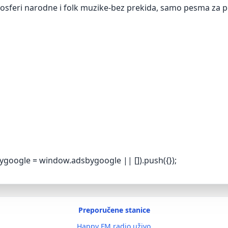
 atmosferi narodne i folk muzike-bez prekida, samo pesma za
ygoogle = window.adsbygoogle || []).push({});
Preporučene stanice
Happy FM radio uživo