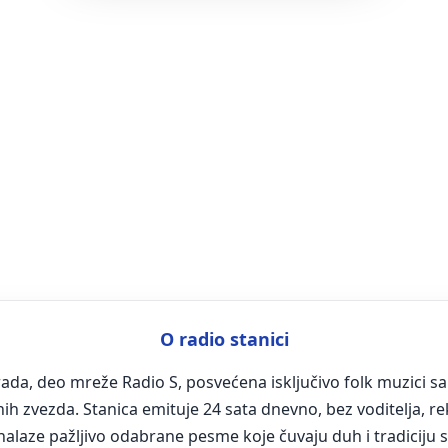
O radio stanici
grada, deo mreže Radio S, posvećena isključivo folk muzici s
 zvezda. Stanica emituje 24 sata dnevno, bez voditelja, rekl
 se nalaze pažljivo odabrane pesme koje čuvaju duh i tradiciju