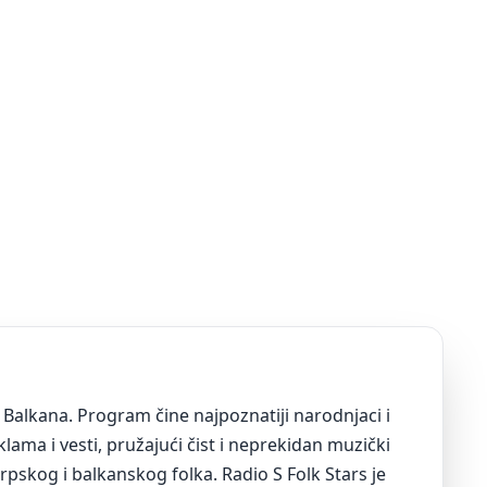
a Balkana. Program čine najpoznatiji narodnjaci i
ama i vesti, pružajući čist i neprekidan muzički
 srpskog i balkanskog folka. Radio S Folk Stars je