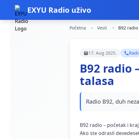
EXYU Radio uživo
Početna
Vesti
B92 radio 
17. Aug 2025.
Radi
B92 radio 
talasa
Radio B92, duh nez
B92 radio – početak i kra
Ako ste odrasli devedese