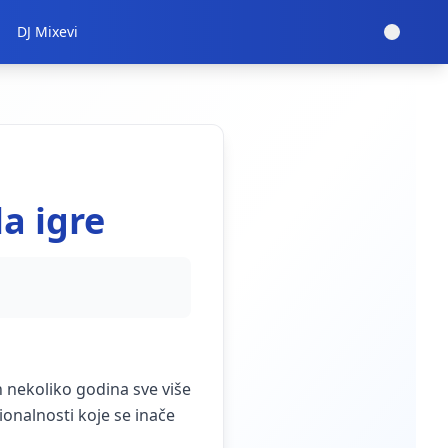
DJ Mixevi
a igre
h nekoliko godina sve više
cionalnosti koje se inače