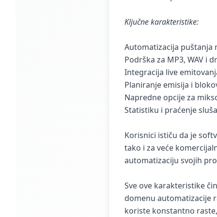
Ključne karakteristike:
Automatizacija puštanja 
Podrška za MP3, WAV i d
Integracija live emitovan
Planiranje emisija i blo
Napredne opcije za mikso
Statistiku i praćenje sluša
Korisnici ističu da je soft
tako i za veće komercijal
automatizaciju svojih pr
Sve ove karakteristike či
domenu automatizacije ra
koriste konstantno raste,