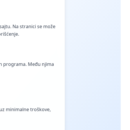
sajtu
. Na stranici se može
orišćenje.
jih programa. Među njima
 uz minimalne troškove,