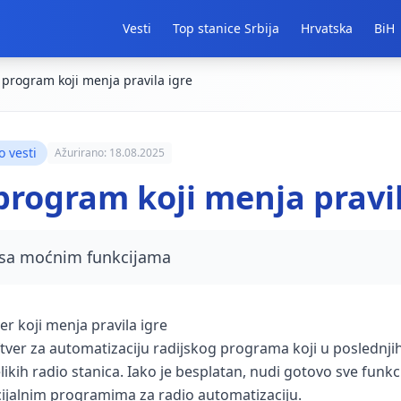
Vesti
Top stanice Srbija
Hrvatska
BiH
 program koji menja pravila igre
o vesti
Ažurirano: 18.08.2025
 program koji menja pravil
 sa moćnim funkcijama
er koji menja pravila igre
tver za automatizaciju radijskog programa koji u poslednji
velikih radio stanica. Iako je besplatan, nudi gotovo sve funk
ijalnim programima za radio automatizaciju.