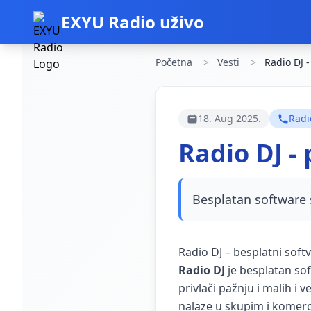
EXYU Radio uživo
Početna
Vesti
Radio DJ -
18. Aug 2025.
Radi
Radio DJ -
Besplatan software
Radio DJ – besplatni softv
Radio DJ
je besplatan sof
privlači pažnju i malih i 
nalaze u skupim i komerc