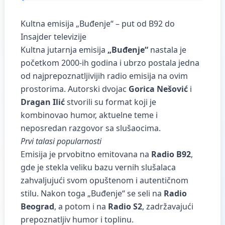
Kultna emisija „Buđenje“ – put od B92 do
Insajder televizije
Kultna jutarnja emisija
„Buđenje“
nastala je
početkom 2000-ih godina i ubrzo postala jedna
od najprepoznatljivijih radio emisija na ovim
prostorima. Autorski dvojac
Gorica Nešović
i
Dragan Ilić
stvorili su format koji je
kombinovao humor, aktuelne teme i
neposredan razgovor sa slušaocima.
Prvi talasi popularnosti
Emisija je prvobitno emitovana na
Radio B92
,
gde je stekla veliku bazu vernih slušalaca
zahvaljujući svom opuštenom i autentičnom
stilu. Nakon toga „Buđenje“ se seli na
Radio
Beograd
, a potom i na
Radio S2
, zadržavajući
prepoznatljiv humor i toplinu.