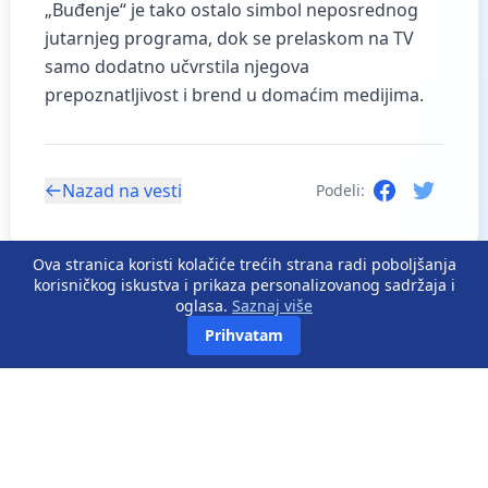
„Buđenje“ je tako ostalo simbol neposrednog
jutarnjeg programa, dok se prelaskom na TV
samo dodatno učvrstila njegova
prepoznatljivost i brend u domaćim medijima.
Nazad na vesti
Podeli:
Ova stranica koristi kolačiće trećih strana radi poboljšanja
korisničkog iskustva i prikaza personalizovanog sadržaja i
oglasa.
Saznaj više
Prihvatam