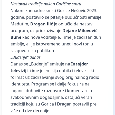
Nastavak tradicije nakon Goričine smrti
Nakon iznenadne smrti Gorice Nešović 2023.
godine, postavilo se pitanje budućnosti emisije.
Međutim,
Dragan Ilić
je odlučio da nastavi
program, uz pridruživanje
Dejane Milovović
Buhe
kao nove voditeljke. Time je zadržan duh
emisije, ali je istovremeno unet i novi ton u
razgovore sa publikom.
„Buđenje“ danas
Danas se „Buđenje“ emituje na
Insajder
televiziji
, čime je emisija dobila i televizijski
format uz zadržavanje svog originalnog radio
identiteta. Program se i dalje fokusira na
lagane, duhovite razgovore i komentare o
svakodnevnim događajima, ostajući veran
tradiciji koju su Gorica i Dragan postavili pre
više od dve decenije.