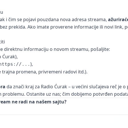
tu
ak i čim se pojavi pouzdana nova adresa streama,
ažurirać
ez prekida. Ako imate proverene informacije ili novi link, 
iti
ate direktnu informaciju o novom streamu, pošaljite:
o Ćurak),
),
https://...
 trajna promena, privremeni radovi itd.).
ra
da znači kraj za Radio Ćurak – u većini slučajeva reč je o 
problemu. Ostanite uz nas; čim dobijemo potvrđen podatak,
tream ne radi na našem sajtu?