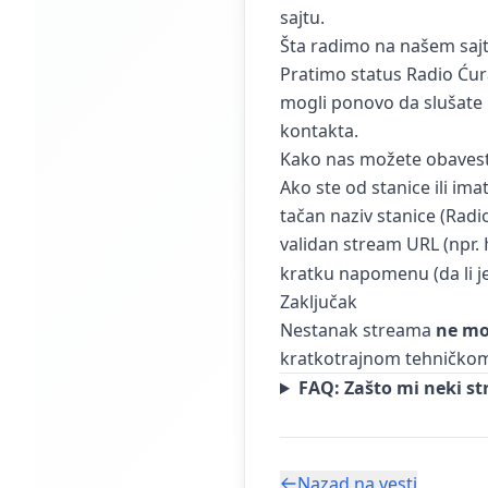
sajtu.
Šta radimo na našem saj
Pratimo status Radio Ćur
mogli ponovo da slušate b
kontakta
.
Kako nas možete obavest
Ako ste od stanice ili im
tačan naziv stanice (Radi
validan stream URL (npr.
kratku napomenu (da li je
Zaključak
Nestanak streama
ne mo
kratkotrajnom tehničkom 
FAQ: Zašto mi neki s
Nazad na vesti