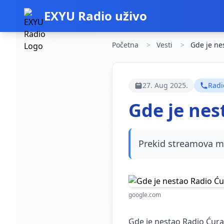
EXYU Radio uživo
Početna
Vesti
Gde je nes
27. Aug 2025.
Radi
Gde je nes
Prekid streamova mo
google.com
Gde je nestao Radio Ćurak