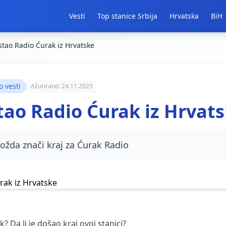
Vesti
Top stanice Srbija
Hrvatska
BiH
tao Radio Ćurak iz Hrvatske
o vesti
Ažurirano: 24.11.2025
tao Radio Ćurak iz Hrvat
žda znači kraj za Ćurak Radio
? Da li je došao kraj ovoj stanici?