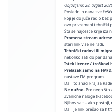
Objavljeno: 28. avgust 202
Poslednjih dana sve češće
koji je do juče radio bez
ovo privremeni tehnički p
Šta se najčešće krije iza
Promena stream adrese 
stari link više ne radi.
Tehnički radovi ili migra
nekoliko sati do par dana
Istek licence / troškovi
Prelazak samo na FM/DA
nastave FM program.
Da li to znači kraj za Rad
Ne nužno.
Pre nego što z
Zvanične naloge (Faceboo
Njihov sajt – ako postoji,
Da li je link prešao sa
ht