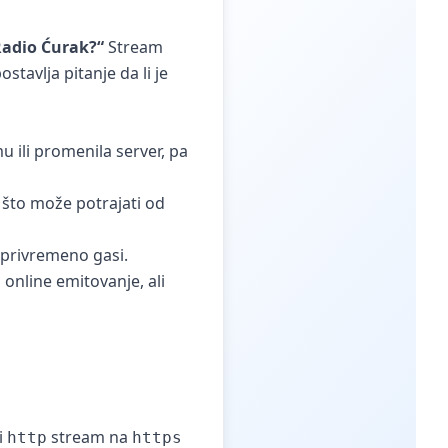
Radio Ćurak?“
Stream
tavlja pitanje da li je
 ili promenila server, pa
 što može potrajati od
 privremeno gasi.
online emitovanje, ali
i
stream na
http
https