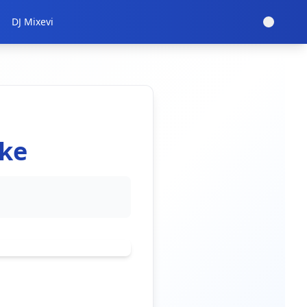
DJ Mixevi
ske