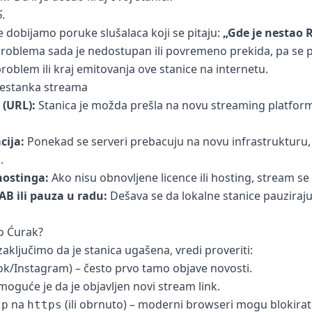
5.
 dobijamo poruke slušalaca koji se pitaju:
„Gde je nestao 
 problema sada je nedostupan ili povremeno prekida, pa se pos
roblem ili kraj emitovanja ove stanice na internetu.
 nestanka streama
(URL):
Stanica je možda prešla na novu streaming platformu
cija:
Ponekad se serveri prebacuju na novu infrastrukturu,
.
 hostinga:
Ako nisu obnovljene licence ili hosting, stream se
B ili pauza u radu:
Dešava se da lokalne stanice pauziraju 
io Ćurak?
aključimo da je stanica ugašena, vredi proveriti:
k/Instagram) – često prvo tamo objave novosti.
 moguće je da je objavljen novi stream link.
na
(ili obrnuto) – moderni browseri mogu blokirat
tp
https