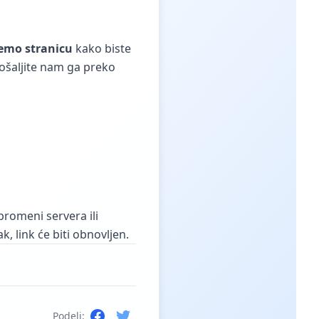
emo stranicu
kako biste
pošaljite nam ga preko
promeni servera ili
 link će biti obnovljen.
Podeli: