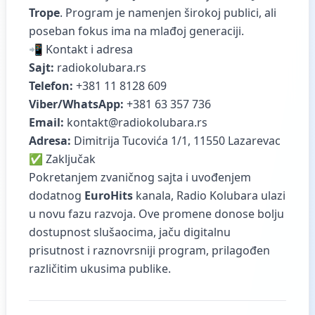
Trope
. Program je namenjen širokoj publici, ali
poseban fokus ima na mlađoj generaciji.
📲 Kontakt i adresa
Sajt:
radiokolubara.rs
Telefon:
+381 11 8128 609
Viber/WhatsApp:
+381 63 357 736
Email:
kontakt@radiokolubara.rs
Adresa:
Dimitrija Tucovića 1/1, 11550 Lazarevac
✅ Zaključak
Pokretanjem zvaničnog sajta i uvođenjem
dodatnog
EuroHits
kanala, Radio Kolubara ulazi
u novu fazu razvoja. Ove promene donose bolju
dostupnost slušaocima, jaču digitalnu
prisutnost i raznovrsniji program, prilagođen
različitim ukusima publike.