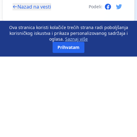
Nazad na vesti
Podeli:
Ova stranica koristi kolačiće trećih strana radi poboljšanja
korisničkog iskustva i prikaza personalizovanog sadržaja i
oglasa.
Saznaj više
Prihvatam