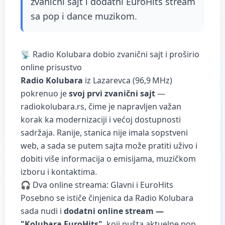
zvanični sajt i dodatni EuroHits stream
sa pop i dance muzikom.
📡 Radio Kolubara dobio zvanični sajt i proširio
online prisustvo
Radio Kolubara
iz Lazarevca (96,9 MHz)
pokrenuo je
svoj prvi zvanični sajt
—
radiokolubara.rs
, čime je napravljen važan
korak ka modernizaciji i većoj dostupnosti
sadržaja. Ranije, stanica nije imala sopstveni
web, a sada se putem sajta može pratiti uživo i
dobiti više informacija o emisijama, muzičkom
izboru i kontaktima.
🎧 Dva online streama: Glavni i EuroHits
Posebno se ističe činjenica da Radio Kolubara
sada nudi i
dodatni online stream —
"Kolubara EuroHits"
, koji pušta aktuelne pop,