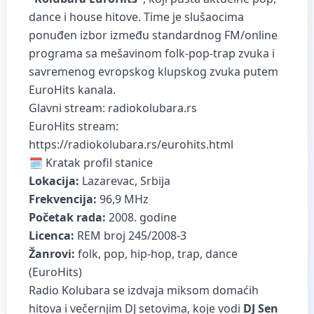
dance i house hitove. Time je slušaocima
ponuđen izbor između standardnog FM/online
programa sa mešavinom folk‑pop‑trap zvuka i
savremenog evropskog klupskog zvuka putem
EuroHits kanala.
Glavni stream:
radiokolubara.rs
EuroHits stream:
https://radiokolubara.rs/eurohits.html
🗓️ Kratak profil stanice
Lokacija:
Lazarevac, Srbija
Frekvencija:
96,9 MHz
Početak rada:
2008. godine
Licenca:
REM broj 245/2008‑3
Žanrovi:
folk, pop, hip-hop, trap, dance
(EuroHits)
Radio Kolubara se izdvaja miksom domaćih
hitova i večernjim DJ setovima, koje vodi
DJ Sen