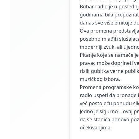
Bobar radio je u posledn
godinama bila prepoznatlj
danas sve više emituje do
Ova promena predstavlja
posebno mlađih slušalaca
moderniji zvuk, ali ujedn
Pitanje koje se nameće je
pravac može doprineti već
rizik gubitka verne publ
muzičkog izbora.
Promena programske konce
radio uspeti da pronađe b
već postojeću ponudu sličn
Jedno je sigurno – ovaj 
da se stanica ponovo poz
očekivanjima.