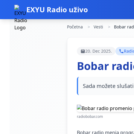
EXYU Radio uživo
Početna
Vesti
Bobar rad
20. Dec 2025.
Radio
Bobar rad
Sada možete slušati
radiobobar.com
Bobar radio menja prog