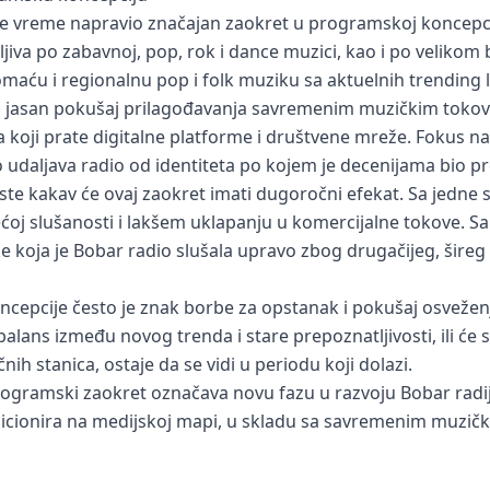
je vreme napravio značajan zaokret u programskoj koncepciji
iva po zabavnoj, pop, rok i dance muzici, kao i po velikom b
maću i regionalnu pop i folk muziku sa aktuelnih trending l
 jasan pokušaj prilagođavanja savremenim muzičkim tokovi
 koji prate digitalne platforme i društvene mreže. Fokus 
o udaljava radio od identiteta po kojem je decenijama bio pr
ste kakav će ovaj zaokret imati dugoročni efekat. Sa jedne 
oj slušanosti i lakšem uklapanju u komercijalne tokove. Sa
ike koja je Bobar radio slušala upravo zbog drugačijeg, šir
pcije često je znak borbe za opstanak i pokušaj osveženj
alans između novog trenda i stare prepoznatljivosti, ili će 
ih stanica, ostaje da se vidi u periodu koji dolazi.
programski zaokret označava novu fazu u razvoju Bobar radij
icionira na medijskoj mapi, u skladu sa savremenim muzički