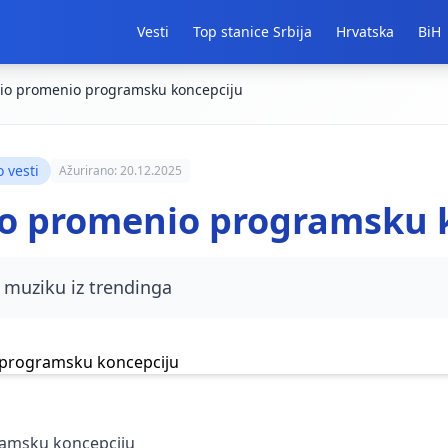
Vesti
Top stanice Srbija
Hrvatska
BiH
io promenio programsku koncepciju
 vesti
Ažurirano: 20.12.2025
io promenio programsku 
 muziku iz trendinga
ramsku koncepciju