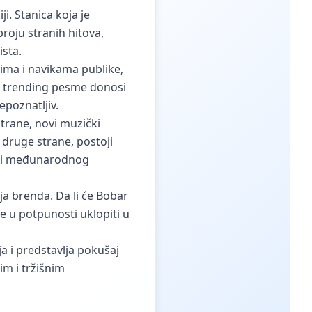
. Stanica koja je
roju stranih hitova,
ista.
ma i navikama publike,
na trending pesme donosi
epoznatljiv.
strane, novi muzički
 druge strane, postoji
eg i međunarodnog
a brenda. Da li će Bobar
se u potpunosti uklopiti u
a i predstavlja pokušaj
m i tržišnim