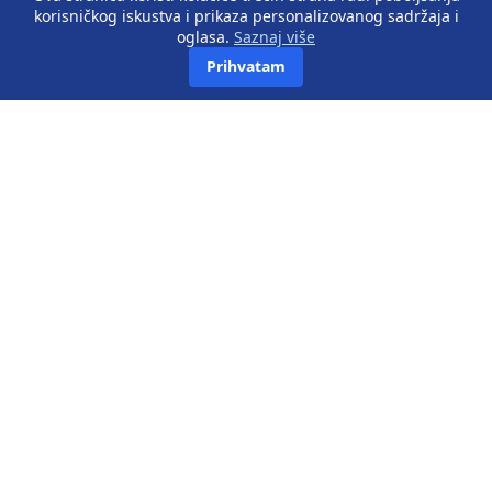
korisničkog iskustva i prikaza personalizovanog sadržaja i
oglasa.
Saznaj više
Prihvatam