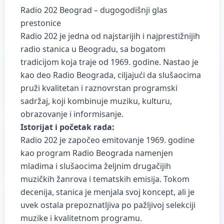
Radio 202 Beograd – dugogodišnji glas
prestonice
Radio 202 je jedna od najstarijih i najprestižnijih
radio stanica u Beogradu, sa bogatom
tradicijom koja traje od 1969. godine. Nastao je
kao deo Radio Beograda, ciljajući da slušaocima
pruži kvalitetan i raznovrstan programski
sadržaj, koji kombinuje muziku, kulturu,
obrazovanje i informisanje.
Istorijat i početak rada:
Radio 202 je započeo emitovanje 1969. godine
kao program Radio Beograda namenjen
mladima i slušaocima željnim drugačijih
muzičkih žanrova i tematskih emisija. Tokom
decenija, stanica je menjala svoj koncept, ali je
uvek ostala prepoznatljiva po pažljivoj selekciji
muzike i kvalitetnom programu.