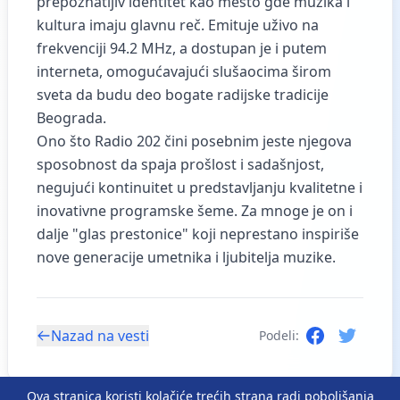
prepoznatljiv identitet kao mesto gde muzika i
kultura imaju glavnu reč. Emituje uživo na
frekvenciji 94.2 MHz, a dostupan je i putem
interneta, omogućavajući slušaocima širom
sveta da budu deo bogate radijske tradicije
Beograda.
Ono što Radio 202 čini posebnim jeste njegova
sposobnost da spaja prošlost i sadašnjost,
negujući kontinuitet u predstavljanju kvalitetne i
inovativne programske šeme. Za mnoge je on i
dalje "glas prestonice" koji neprestano inspiriše
nove generacije umetnika i ljubitelja muzike.
Nazad na vesti
Podeli:
Ova stranica koristi kolačiće trećih strana radi poboljšanja