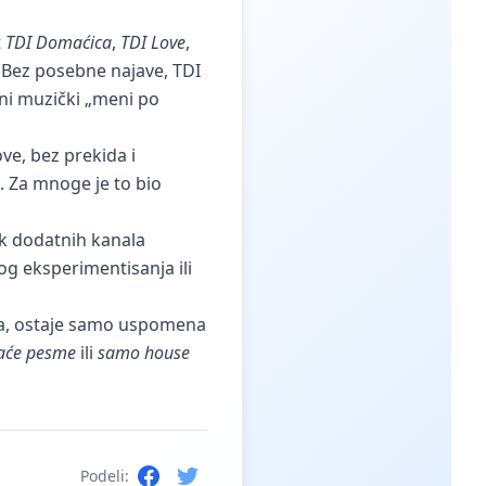
t
TDI Domaćica
,
TDI Love
,
. Bez posebne najave, TDI
ni muzički „meni po
ve, bez prekida i
. Za mnoge je to bio
ak dodatnih kanala
nog eksperimentisanja ili
sada, ostaje samo uspomena
će pesme
ili
samo house
Podeli: