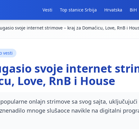
Vesti
Top stanice Srbija
Hrvatska
BiH
ugasio svoje internet strimove – kraj za Domaćicu, Love, RnB i Hou
o vesti
ugasio svoje internet stri
u, Love, RnB i House
 popularne onlajn strimove sa svog sajta, uključujuć
 iznenadilo mnoge slušaoce navikle na digitalni pro