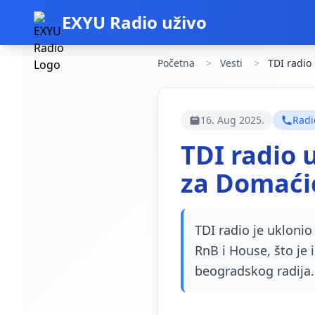
EXYU Radio uživo
Početna
Vesti
TDI radio 
16. Aug 2025.
Radi
TDI radio 
za Domaćic
TDI radio je uklonio
RnB i House, što je
beogradskog radija.