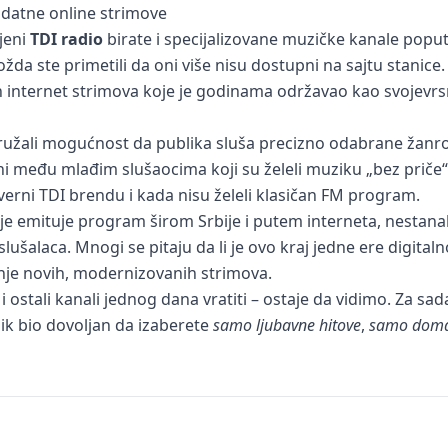
odatne online strimove
ljeni
TDI radio
birate i specijalizovane muzičke kanale popu
žda ste primetili da oni više nisu dostupni na sajtu stanice
h internet strimova koje je godinama održavao kao svojevrs
ružali mogućnost da publika sluša precizno odabrane žanro
rni među mlađim slušaocima koji su želeli muziku „bez priče“
erni TDI brendu i kada nisu želeli klasičan FM program.
alje emituje program širom Srbije i putem interneta, nestan
slušalaca. Mnogi se pitaju da li je ovo kraj jedne ere digital
nje novih, modernizovanih strimova.
i ostali kanali jednog dana vratiti – ostaje da vidimo. Za 
ik bio dovoljan da izaberete
samo ljubavne hitove
,
samo doma