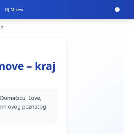
DJ Mixevi
se
move – kraj
i Domaćicu, Love,
gram ovog poznatog