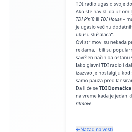
TDI radio ugasio svoje d
Ako ste navikli da uz omi
TDI R'n'B
ili
TDI House
– mo
je ugasio većinu dodatni
ukusu slušalaca“.
Ovi strimovi su nekada p
reklama, i bili su popula
savršen način da ostanu v
Iako glavni TDI radio i d
izazvao je nostalgiju kod 
samo pauza pred lansira
Da li će se
TDI Domaćica
na vreme kada je jedan kl
ritmove
.
Nazad na vesti