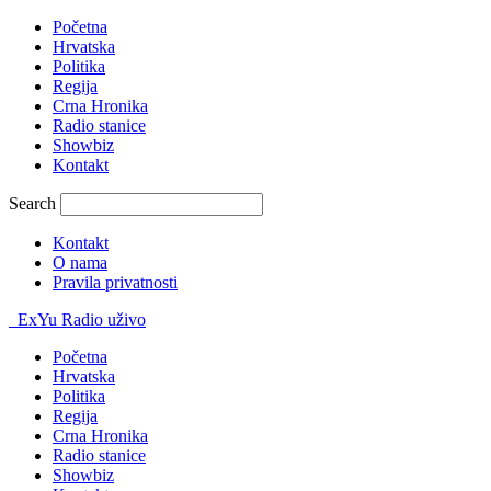
Početna
Hrvatska
Politika
Regija
Crna Hronika
Radio stanice
Showbiz
Kontakt
Search
Kontakt
O nama
Pravila privatnosti
ExYu Radio uživo
Početna
Hrvatska
Politika
Regija
Crna Hronika
Radio stanice
Showbiz