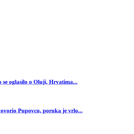
oglasilo o Oluji, Hrvatima...
io Pupovcu, poruka je vrlo...