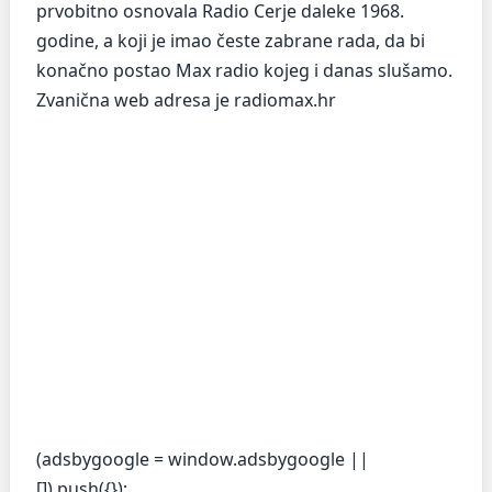
prvobitno osnovala Radio Cerje daleke 1968.
godine, a koji je imao česte zabrane rada, da bi
konačno postao Max radio kojeg i danas slušamo.
Zvanična web adresa je radiomax.hr
(adsbygoogle = window.adsbygoogle ||
[]).push({});