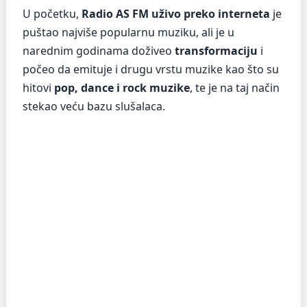
U početku,
Radio AS FM uživo preko interneta
je
puštao najviše popularnu muziku, ali je u
narednim godinama doživeo
transformaciju
i
počeo da emituje i drugu vrstu muzike kao što su
hitovi
pop, dance i rock muzike
, te je na taj način
stekao veću bazu slušalaca.