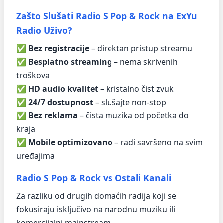
Zašto Slušati Radio S Pop & Rock na ExYu
Radio Uživo?
✅
Bez registracije
– direktan pristup streamu
✅
Besplatno streaming
– nema skrivenih
troškova
✅
HD audio kvalitet
– kristalno čist zvuk
✅
24/7 dostupnost
– slušajte non-stop
✅
Bez reklama
– čista muzika od početka do
kraja
✅
Mobile optimizovano
– radi savršeno na svim
uređajima
Radio S Pop & Rock vs Ostali Kanali
Za razliku od drugih domaćih radija koji se
fokusiraju isključivo na narodnu muziku ili
komercijalni mainstream,