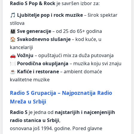
Radio S Pop & Rock
je savršen izbor za:
🎵
Ljubitelje pop i rock muzike
– širok spektar
stilova
👨‍👩‍👧‍👦
Sve generacije
– od 25 do 65+ godina
🏠
Svakodnevno slušanje
– kod kuće, u
kancelariji
🚗
Vožnju
– opuštajući mix za duža putovanja
🍽️
Porodična okupljanja
– muzika koju svi znaju
☕
Kafiće i restorane
– ambient domaće
kvalitetne muzike
Radio S Grupacija – Najpoznatija Radio
Mreža u Srbiji
Radio S
je jedna od
najstarijih i najcenjenijih
radio stanica u Srbiji
,
osnovana još 1994. godine. Pored glavne