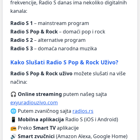
frekvencije, Radio S danas ima nekoliko digitalnih
kanala:
Radio S 1
– mainstream program
Radio S Pop & Rock
– domaći pop i rock
Radio S 2
– alternative program
Radio S 3
– domaća narodna muzika
Kako Slušati Radio S Pop & Rock Uživo?
Radio S Pop & Rock uživo
možete slušati na više
načina:
🎧
Online streaming
putem našeg sajta
exyuradiouzivo.com
🌐 Putem zvaničnog sajta
radios.rs
📱
Mobilna aplikacija
Radio S (iOS i Android)
📻 Preko
Smart TV
aplikacije
🔊
Smart zvučnici
(Amazon Alexa, Google Home)