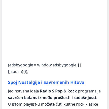
(adsbygoogle = window.adsbygoogle ||
[]).push({});
Spoj Nostalgije i Savremenih Hitova
Jedinstvena ideja
Radio S Pop & Rock
programa je
savršen balans između prošlosti i sadašnjosti
.
U istom playlist-u možete čuti kultne rock klasike