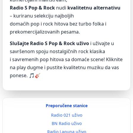
Radio S Pop & Rock
nudi
kvalitetnu alternativu
– kuriranu selekciju najboljih
domaćih pop i rock hitova bez turbo folka i
prekomercijalizovanih pesama.
Slušajte Radio S Pop & Rock uživo
i uživajte u
savršenom spoju nostalgičnih rock klasika
i savremenih pop hitova sa domaće scene! Kliknite
na play dugme i pustite kvalitetnu muziku da vas
ponese. 🎵🎸
Preporučene stanice
Radio 021 uživo
BN Radio uživo
Radio Laguna uživo