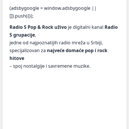
(adsbygoogle = window.adsbygoogle ||
[]).push({});
Radio S Pop & Rock uživo
je digitalni kanal
Radio
S grupacije
,
jedne od najpoznatijih radio mreža u Srbiji,
specijalizovan za
najveće domaće pop i rock
hitove
– spoj nostalgije i savremene muzike.