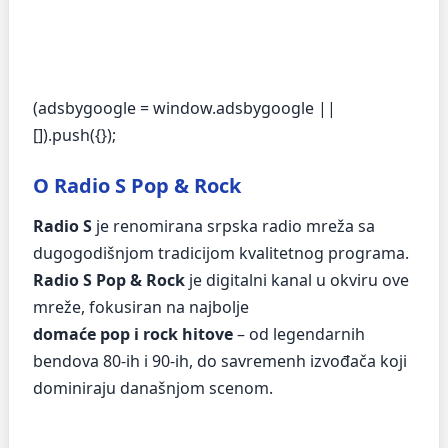
(adsbygoogle = window.adsbygoogle ||
[]).push({});
O Radio S Pop & Rock
Radio S
je renomirana srpska radio mreža sa
dugogodišnjom tradicijom kvalitetnog programa.
Radio S Pop & Rock
je digitalni kanal u okviru ove
mreže, fokusiran na najbolje
domaće pop i rock hitove
– od legendarnih
bendova 80-ih i 90-ih, do savremenh izvođača koji
dominiraju današnjom scenom.