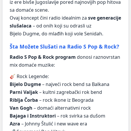
iz ere bivše Jugoslavije pored najnovijih pop hitova
sa domaće scene.
Ovaj koncept čini radio idealnim za
sve generacije
slušalaca
– od onih koji su odrasli uz
Bijelo Dugme, do mlađih koji vole Senidah.
Šta Možete Slušati na Radio S Pop & Rock?
Radio S Pop & Rock program
donosi raznovrstan
mix domaće muzike:
🎸 Rock Legende:
Bijelo Dugme
– najveći rock bend sa Balkana
Parni Valjak
– kultni zagrebački rok bend
Riblja Čorba
– rock ikone iz Beograda
Van Gogh
– domaći alternativni rock
Bajaga i Instruktori
– rok svirka sa dušom
Azra
– Johnny Štulić i new wave era