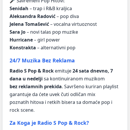
🎤 Savremeni Pop Hitovi:
Senidah
– trap i R&B kraljica
Aleksandra Radović
– pop diva
Jelena Tomašević
– vocalna virtuoznost
Sara Jo
– novi talas pop muzike
Hurricane
– girl power
Konstrakta
– alternativni pop
24/7 Muzika Bez Reklama
Radio S Pop & Rock
emituje
24 sata dnevno, 7
dana u nedelji
sa kontinuiranom muzikom
bez reklamnih prekida
. Savršeno kuriran playlist
garantuje da ćete uvek čuti odličan mix
poznatih hitova i retkih bisera sa domaće pop i
rock scene.
Za Koga je Radio S Pop & Rock?