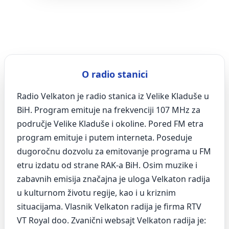
O radio stanici
Radio Velkaton je radio stanica iz Velike Kladuše u
BiH. Program emituje na frekvenciji 107 MHz za
područje Velike Kladuše i okoline. Pored FM etra
program emituje i putem interneta. Poseduje
dugoročnu dozvolu za emitovanje programa u FM
etru izdatu od strane RAK-a BiH. Osim muzike i
zabavnih emisija značajna je uloga Velkaton radija
u kulturnom životu regije, kao i u kriznim
situacijama. Vlasnik Velkaton radija je firma RTV
VT Royal doo. Zvanični websajt Velkaton radija je: